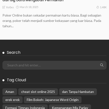
March 18, 2025
1.48K
Xo0xo
Poker Online bukan sekadar permainan kartu biasa. Bagi sebagian
orang, poker telah menjadi sumber kekayaan yang luar biasa. Pada
tahun...
Search
Tag Cloud
Aman
cheat slot online 2025
dan Tanpa Hambatan
erek erek
Film Bokeh: Japanese Word Origin
Formasi Timnas Indonesia
Kemenangan Mix Parlay