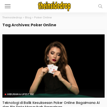
Theinsidedrop
>
Blog
>
Poker Online
Tag Archives: Poker Online
HIBURAN & LIFESTYLE
Teknologi di Balik Kesuksesan Poker Online: Bagaimana AI
dan Big Data Mengubah Permainan