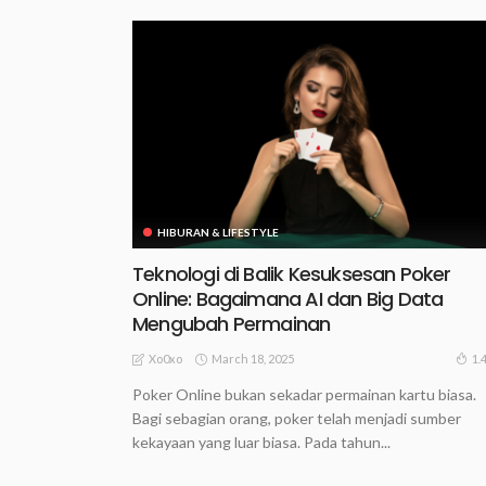
HIBURAN & LIFESTYLE
Teknologi di Balik Kesuksesan Poker
Online: Bagaimana AI dan Big Data
Mengubah Permainan
March 18, 2025
1.
Xo0xo
Poker Online bukan sekadar permainan kartu biasa.
Bagi sebagian orang, poker telah menjadi sumber
kekayaan yang luar biasa. Pada tahun...