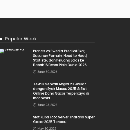
Popular Week
Prancis vs Swedia: Prediksi Skor,
Susunan Pemain, Head to Head,
Statistik, dan Peluang Lolos ke
Babak 16 Besar Piala Dunia 2026
June 30, 2026
Teknik Mencari Angka 2D Akurat
dengan Syair Macau 2025 & Slot
Online Dana Gacor Terpercaya di
Indonesia
June 23, 2025
Slot KubaToto Server Thailand Super
Gacor 2025 Terbaru
May 30, 2025