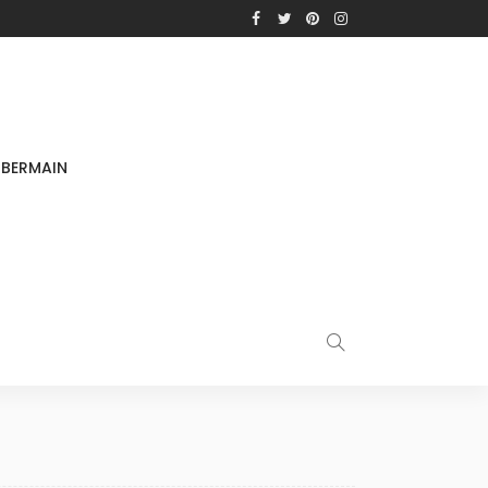
 BERMAIN