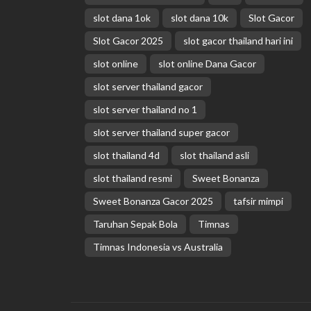
slot dana 1ok
slot dana 10k
Slot Gacor
Slot Gacor 2025
slot gacor thailand hari ini
slot online
slot online Dana Gacor
slot server thailand gacor
slot server thailand no 1
slot server thailand super gacor
slot thailand 4d
slot thailand asli
slot thailand resmi
Sweet Bonanza
Sweet Bonanza Gacor 2025
tafsir mimpi
Taruhan Sepak Bola
Timnas
Timnas Indonesia vs Australia