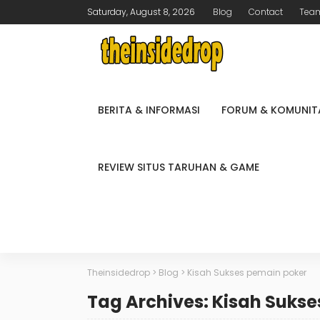
Saturday, August 8, 2026
Blog
Contact
Tea
BERITA & INFORMASI
FORUM & KOMUNIT
REVIEW SITUS TARUHAN & GAME
Theinsidedrop
>
Blog
>
Kisah Sukses pemain poker
Tag Archives: Kisah Suks