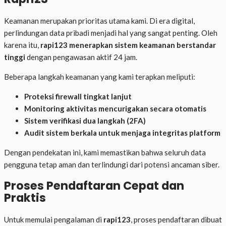
Keamanan merupakan prioritas utama kami. Di era digital,
perlindungan data pribadi menjadi hal yang sangat penting. Oleh
karena itu,
rapi123 menerapkan sistem keamanan berstandar
tinggi
dengan pengawasan aktif 24 jam.
Beberapa langkah keamanan yang kami terapkan meliputi:
Proteksi firewall tingkat lanjut
Monitoring aktivitas mencurigakan secara otomatis
Sistem verifikasi dua langkah (2FA)
Audit sistem berkala untuk menjaga integritas platform
Dengan pendekatan ini, kami memastikan bahwa seluruh data
pengguna tetap aman dan terlindungi dari potensi ancaman siber.
Proses Pendaftaran Cepat dan
Praktis
Untuk memulai pengalaman di
rapi123
, proses pendaftaran dibuat