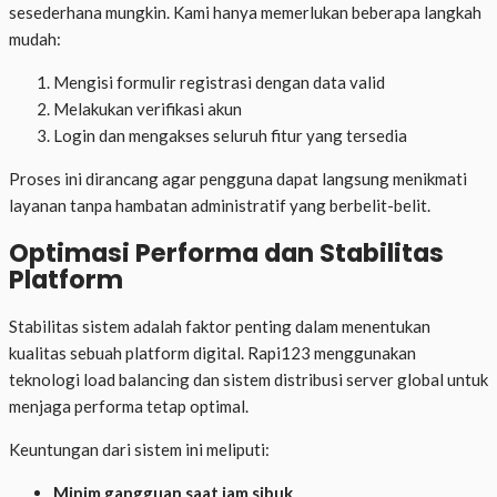
sesederhana mungkin. Kami hanya memerlukan beberapa langkah
mudah:
Mengisi formulir registrasi dengan data valid
Melakukan verifikasi akun
Login dan mengakses seluruh fitur yang tersedia
Proses ini dirancang agar pengguna dapat langsung menikmati
layanan tanpa hambatan administratif yang berbelit-belit.
Optimasi Performa dan Stabilitas
Platform
Stabilitas sistem adalah faktor penting dalam menentukan
kualitas sebuah platform digital. Rapi123 menggunakan
teknologi load balancing dan sistem distribusi server global untuk
menjaga performa tetap optimal.
Keuntungan dari sistem ini meliputi:
Minim gangguan saat jam sibuk