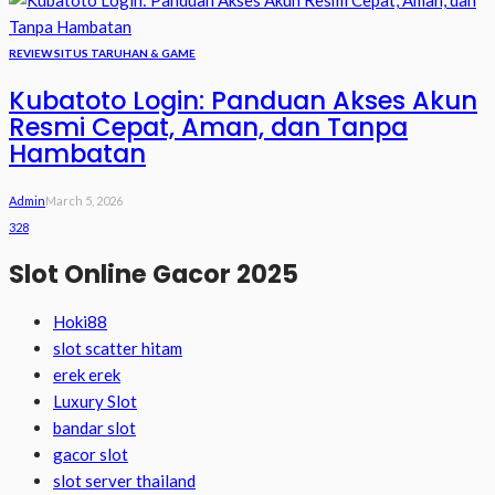
REVIEW SITUS TARUHAN & GAME
Kubatoto Login: Panduan Akses Akun
Resmi Cepat, Aman, dan Tanpa
Hambatan
Admin
March 5, 2026
328
Slot Online Gacor 2025
Hoki88
slot scatter hitam
erek erek
Luxury Slot
bandar slot
gacor slot
slot server thailand