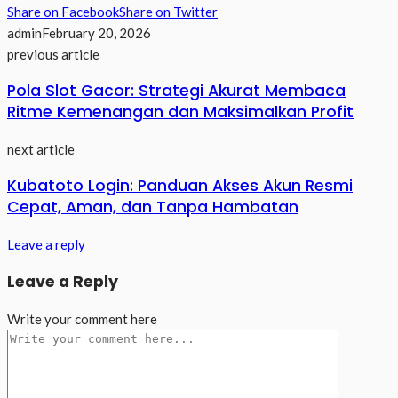
Share on Facebook
Share on Twitter
admin
February 20, 2026
previous article
Pola Slot Gacor: Strategi Akurat Membaca
Ritme Kemenangan dan Maksimalkan Profit
next article
Kubatoto Login: Panduan Akses Akun Resmi
Cepat, Aman, dan Tanpa Hambatan
Leave a reply
Leave a Reply
Write your comment here