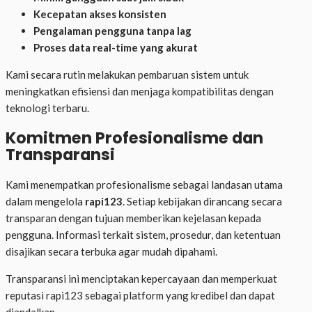
Kecepatan akses konsisten
Pengalaman pengguna tanpa lag
Proses data real-time yang akurat
Kami secara rutin melakukan pembaruan sistem untuk
meningkatkan efisiensi dan menjaga kompatibilitas dengan
teknologi terbaru.
Komitmen Profesionalisme dan
Transparansi
Kami menempatkan profesionalisme sebagai landasan utama
dalam mengelola
rapi123
. Setiap kebijakan dirancang secara
transparan dengan tujuan memberikan kejelasan kepada
pengguna. Informasi terkait sistem, prosedur, dan ketentuan
disajikan secara terbuka agar mudah dipahami.
Transparansi ini menciptakan kepercayaan dan memperkuat
reputasi rapi123 sebagai platform yang kredibel dan dapat
diandalkan.