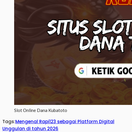
Slot Online Dana Kubatoto
Tags:
Mengenal Rapi123 sebagai Platform Digital
Unggulan di tahun 2026