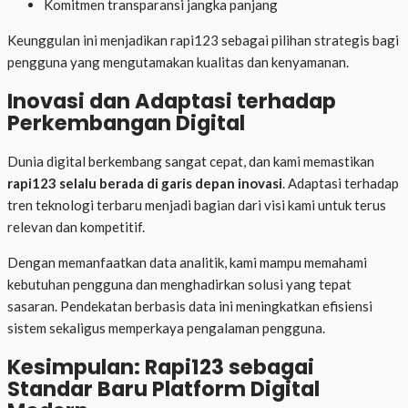
Komitmen transparansi jangka panjang
Keunggulan ini menjadikan rapi123 sebagai pilihan strategis bagi
pengguna yang mengutamakan kualitas dan kenyamanan.
Inovasi dan Adaptasi terhadap
Perkembangan Digital
Dunia digital berkembang sangat cepat, dan kami memastikan
rapi123 selalu berada di garis depan inovasi
. Adaptasi terhadap
tren teknologi terbaru menjadi bagian dari visi kami untuk terus
relevan dan kompetitif.
Dengan memanfaatkan data analitik, kami mampu memahami
kebutuhan pengguna dan menghadirkan solusi yang tepat
sasaran. Pendekatan berbasis data ini meningkatkan efisiensi
sistem sekaligus memperkaya pengalaman pengguna.
Kesimpulan: Rapi123 sebagai
Standar Baru Platform Digital