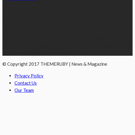
ABOUT US
Selamat datang di TheInsideDrop, destinasi utama bagi pecinta
game, penggemar slot online, dan para pencari tips & trik terbaik!
Kami menyajikan informasi terkini seputar dunia gaming, ulasan
game terbaru, strategi bermain slot, serta panduan lengkap untuk
meningkatkan peluang kemenangan Anda.
© Copyright 2017 THEMERUBY | News & Magazine
Privacy Policy
Contact Us
Our Team