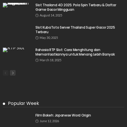
Slot Thailand 4D 2025: Pola Spin Terbaru & Daftar
Game Gacor Mingguan
August 14, 2025
Slot KubaToto Server Thailand Super Gacor 2025
Terbaru
May 30, 2025
Rahasia RTP Slot: Cara Menghitung dan
Memanfaatkannya untuk Menang Lebih Banyak
March 18, 2025
Popular Week
Film Bokeh: Japanese Word Origin
June 12, 2026